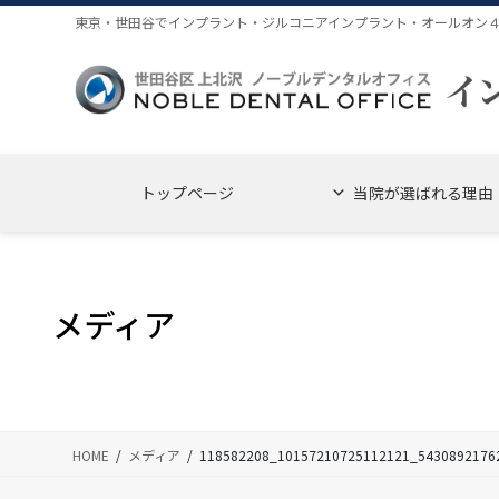
コ
ナ
東京・世田谷でインプラント・ジルコニアインプラント・オールオン
ン
ビ
テ
ゲ
ン
ー
ツ
シ
に
ョ
移
ン
トップページ
当院が選ばれる理由
動
に
移
動
メディア
HOME
メディア
118582208_10157210725112121_5430892176