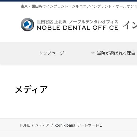
コ
ナ
東京・世田谷でインプラント・ジルコニアインプラント・オールオン
ン
ビ
テ
ゲ
ン
ー
ツ
シ
に
ョ
移
ン
トップページ
当院が選ばれる理由
動
に
移
動
メディア
HOME
メディア
koshikibana_アートボード 1