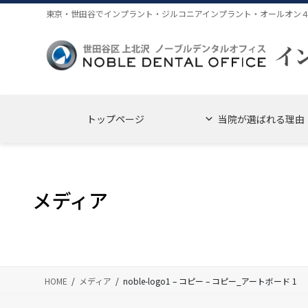
コ
ナ
東京・世田谷でインプラント・ジルコニアインプラント・オールオン
ン
ビ
テ
ゲ
ン
ー
ツ
シ
に
ョ
移
ン
トップページ
当院が選ばれる理由
動
に
移
動
メディア
HOME
メディア
noble-logo1 – コピー – コピー_アートボード 1