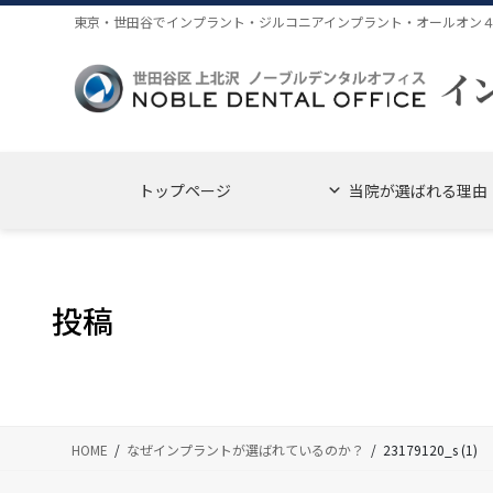
コ
ナ
東京・世田谷でインプラント・ジルコニアインプラント・オールオン
ン
ビ
テ
ゲ
ン
ー
ツ
シ
に
ョ
移
ン
トップページ
当院が選ばれる理由
動
に
移
動
投稿
HOME
なぜインプラントが選ばれているのか？
23179120_s (1)