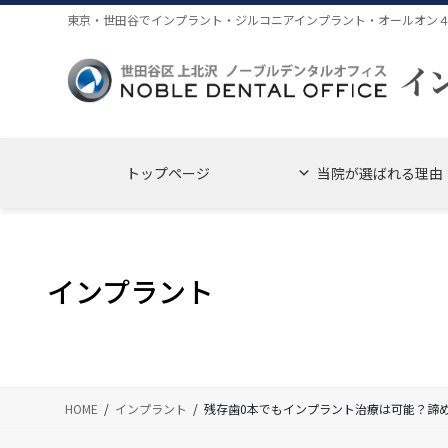
コ
ナ
東京・世田谷でインプラント・ジルコニアインプラント・オールオン
ン
ビ
テ
ゲ
ン
ー
ツ
シ
に
ョ
移
ン
トップページ
当院が選ばれる理由
動
に
移
動
インプラント
HOME
インプラント
残存歯0本でもインプラント治療は可能？諦