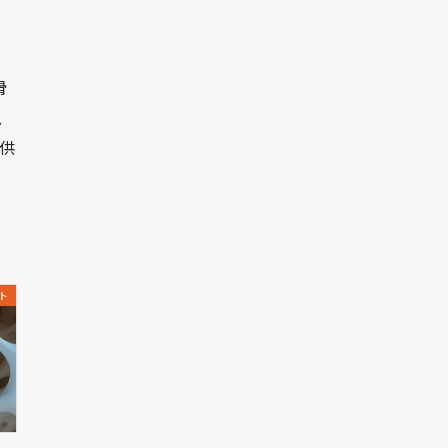
骨
、
供
ト