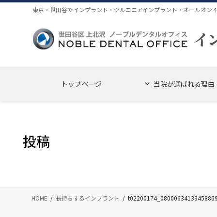
コ
ナ
東京・世田谷でインプラント・ジルコニアインプラント・オールオン
ン
ビ
テ
ゲ
ン
ー
ツ
シ
に
ョ
移
ン
トップページ
当院が選ばれる理由
動
に
移
動
投稿
HOME
長持ちするインプラント
t02200174_0800063413345886