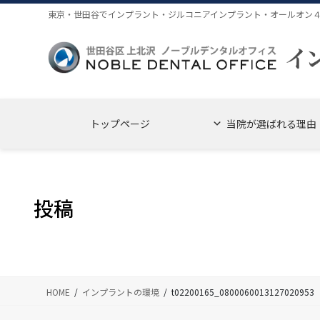
コ
ナ
東京・世田谷でインプラント・ジルコニアインプラント・オールオン
ン
ビ
テ
ゲ
ン
ー
ツ
シ
に
ョ
移
ン
トップページ
当院が選ばれる理由
動
に
移
動
投稿
HOME
インプラントの環境
t02200165_0800060013127020953