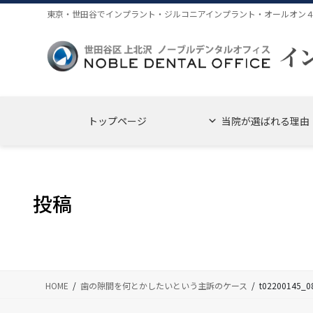
コ
ナ
東京・世田谷でインプラント・ジルコニアインプラント・オールオン
ン
ビ
テ
ゲ
ン
ー
ツ
シ
に
ョ
移
ン
トップページ
当院が選ばれる理由
動
に
移
動
投稿
HOME
歯の隙間を何とかしたいという主訴のケース
t02200145_0