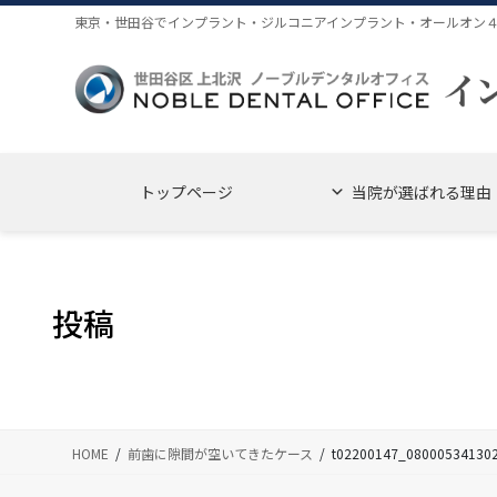
コ
ナ
東京・世田谷でインプラント・ジルコニアインプラント・オールオン
ン
ビ
テ
ゲ
ン
ー
ツ
シ
に
ョ
移
ン
トップページ
当院が選ばれる理由
動
に
移
動
投稿
HOME
前歯に隙間が空いてきたケース
t02200147_08000534130