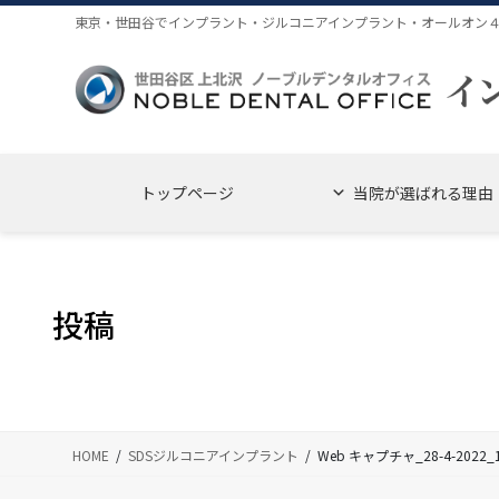
コ
ナ
東京・世田谷でインプラント・ジルコニアインプラント・オールオン
ン
ビ
テ
ゲ
ン
ー
ツ
シ
に
ョ
移
ン
トップページ
当院が選ばれる理由
動
に
移
動
投稿
HOME
SDSジルコニアインプラント
Web キャプチャ_28-4-2022_192